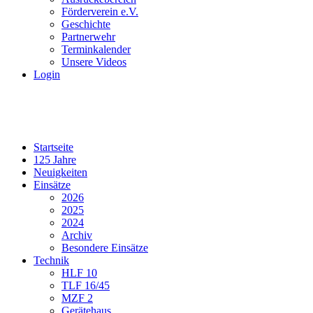
Förderverein e.V.
Geschichte
Partnerwehr
Terminkalender
Unsere Videos
Login
Startseite
125 Jahre
Neuigkeiten
Einsätze
2026
2025
2024
Archiv
Besondere Einsätze
Technik
HLF 10
TLF 16/45
MZF 2
Gerätehaus