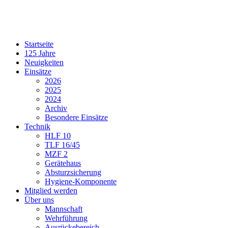
Startseite
125 Jahre
Neuigkeiten
Einsätze
2026
2025
2024
Archiv
Besondere Einsätze
Technik
HLF 10
TLF 16/45
MZF 2
Gerätehaus
Absturzsicherung
Hygiene-Komponente
Mitglied werden
Über uns
Mannschaft
Wehrführung
Ausrückebereich