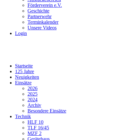
Förderverein e.V.
Geschichte
Partnerwehr
Terminkalender
Unsere Videos
Login
Startseite
125 Jahre
Neuigkeiten
Einsätze
2026
2025
2024
Archiv
Besondere Einsätze
Technik
HLF 10
TLF 16/45
MZF 2
Gerätehaus