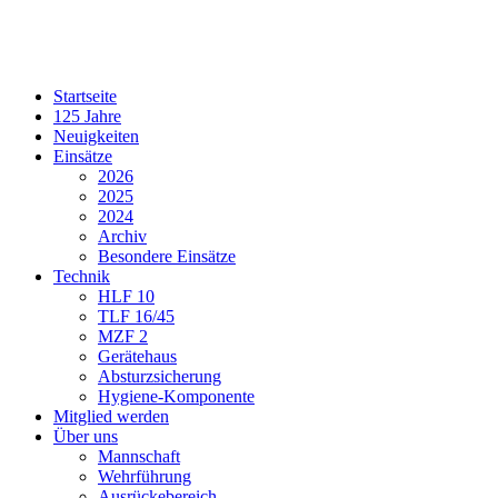
Startseite
125 Jahre
Neuigkeiten
Einsätze
2026
2025
2024
Archiv
Besondere Einsätze
Technik
HLF 10
TLF 16/45
MZF 2
Gerätehaus
Absturzsicherung
Hygiene-Komponente
Mitglied werden
Über uns
Mannschaft
Wehrführung
Ausrückebereich