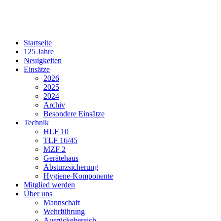
Startseite
125 Jahre
Neuigkeiten
Einsätze
2026
2025
2024
Archiv
Besondere Einsätze
Technik
HLF 10
TLF 16/45
MZF 2
Gerätehaus
Absturzsicherung
Hygiene-Komponente
Mitglied werden
Über uns
Mannschaft
Wehrführung
Ausrückebereich