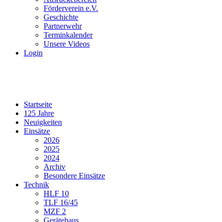
Förderverein e.V.
Geschichte
Partnerwehr
Terminkalender
Unsere Videos
Login
Startseite
125 Jahre
Neuigkeiten
Einsätze
2026
2025
2024
Archiv
Besondere Einsätze
Technik
HLF 10
TLF 16/45
MZF 2
Gerätehaus