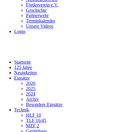
Förderverein e.V.
Geschichte
Partnerwehr
Terminkalender
Unsere Videos
Login
Startseite
125 Jahre
Neuigkeiten
Einsätze
2026
2025
2024
Archiv
Besondere Einsätze
Technik
HLF 10
TLF 16/45
MZF 2
Gerätehaus