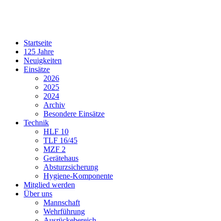
Startseite
125 Jahre
Neuigkeiten
Einsätze
2026
2025
2024
Archiv
Besondere Einsätze
Technik
HLF 10
TLF 16/45
MZF 2
Gerätehaus
Absturzsicherung
Hygiene-Komponente
Mitglied werden
Über uns
Mannschaft
Wehrführung
Ausrückebereich