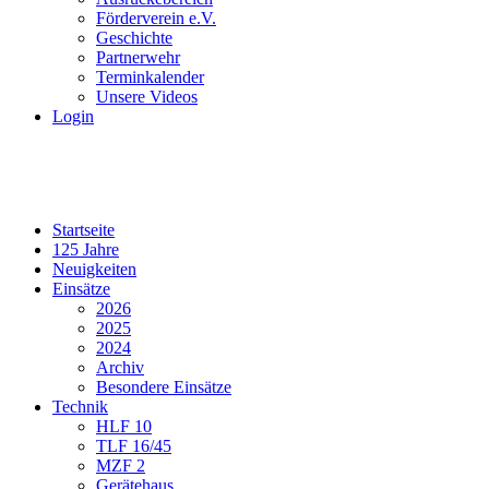
Förderverein e.V.
Geschichte
Partnerwehr
Terminkalender
Unsere Videos
Login
Startseite
125 Jahre
Neuigkeiten
Einsätze
2026
2025
2024
Archiv
Besondere Einsätze
Technik
HLF 10
TLF 16/45
MZF 2
Gerätehaus