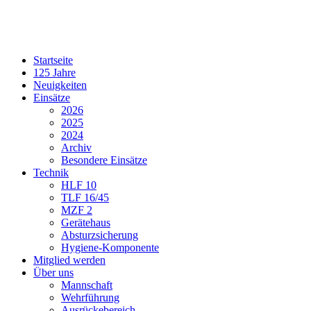
Startseite
125 Jahre
Neuigkeiten
Einsätze
2026
2025
2024
Archiv
Besondere Einsätze
Technik
HLF 10
TLF 16/45
MZF 2
Gerätehaus
Absturzsicherung
Hygiene-Komponente
Mitglied werden
Über uns
Mannschaft
Wehrführung
Ausrückebereich