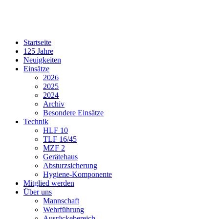
Startseite
125 Jahre
Neuigkeiten
Einsätze
2026
2025
2024
Archiv
Besondere Einsätze
Technik
HLF 10
TLF 16/45
MZF 2
Gerätehaus
Absturzsicherung
Hygiene-Komponente
Mitglied werden
Über uns
Mannschaft
Wehrführung
Ausrückebereich