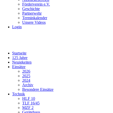
Förderverein e.V.
Geschichte
Partnerwehr
Terminkalender
Unsere Videos
Login
Startseite
125 Jahre
Neuigkeiten
Einsätze
2026
2025
2024
Archiv
Besondere Einsätze
Technik
HLF 10
TLF 16/45
MZF 2
Gerätehaus