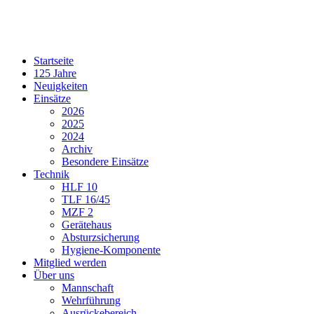
Startseite
125 Jahre
Neuigkeiten
Einsätze
2026
2025
2024
Archiv
Besondere Einsätze
Technik
HLF 10
TLF 16/45
MZF 2
Gerätehaus
Absturzsicherung
Hygiene-Komponente
Mitglied werden
Über uns
Mannschaft
Wehrführung
Ausrückebereich