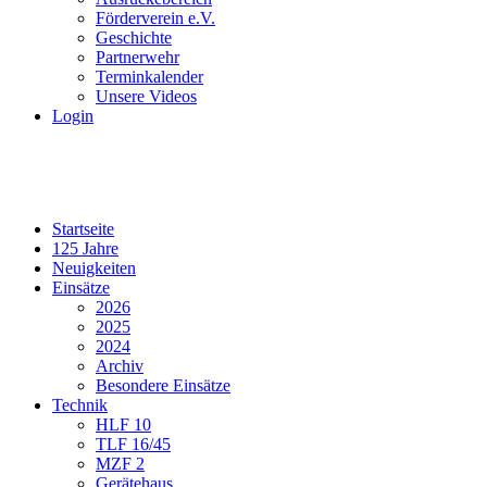
Förderverein e.V.
Geschichte
Partnerwehr
Terminkalender
Unsere Videos
Login
Startseite
125 Jahre
Neuigkeiten
Einsätze
2026
2025
2024
Archiv
Besondere Einsätze
Technik
HLF 10
TLF 16/45
MZF 2
Gerätehaus