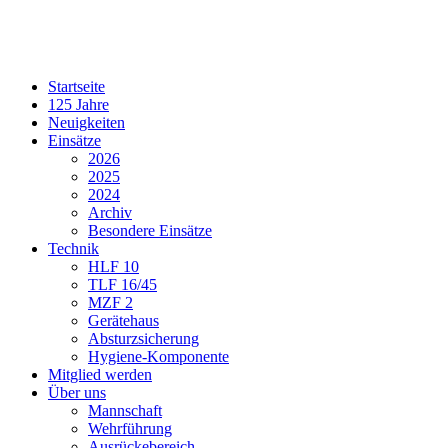
Startseite
125 Jahre
Neuigkeiten
Einsätze
2026
2025
2024
Archiv
Besondere Einsätze
Technik
HLF 10
TLF 16/45
MZF 2
Gerätehaus
Absturzsicherung
Hygiene-Komponente
Mitglied werden
Über uns
Mannschaft
Wehrführung
Ausrückebereich