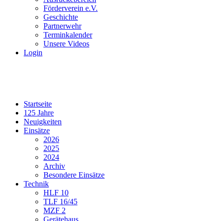
Förderverein e.V.
Geschichte
Partnerwehr
Terminkalender
Unsere Videos
Login
Startseite
125 Jahre
Neuigkeiten
Einsätze
2026
2025
2024
Archiv
Besondere Einsätze
Technik
HLF 10
TLF 16/45
MZF 2
Gerätehaus