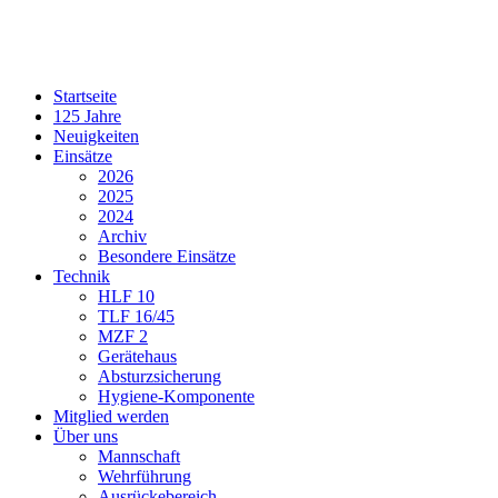
Startseite
125 Jahre
Neuigkeiten
Einsätze
2026
2025
2024
Archiv
Besondere Einsätze
Technik
HLF 10
TLF 16/45
MZF 2
Gerätehaus
Absturzsicherung
Hygiene-Komponente
Mitglied werden
Über uns
Mannschaft
Wehrführung
Ausrückebereich