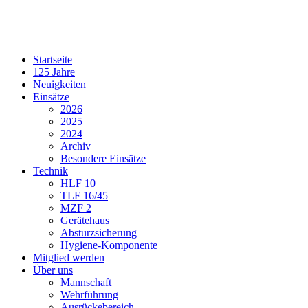
Startseite
125 Jahre
Neuigkeiten
Einsätze
2026
2025
2024
Archiv
Besondere Einsätze
Technik
HLF 10
TLF 16/45
MZF 2
Gerätehaus
Absturzsicherung
Hygiene-Komponente
Mitglied werden
Über uns
Mannschaft
Wehrführung
Ausrückebereich