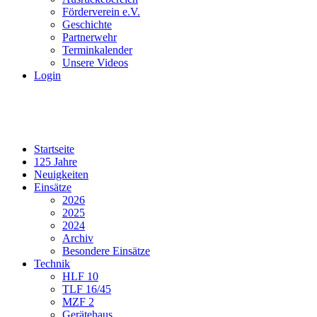
Förderverein e.V.
Geschichte
Partnerwehr
Terminkalender
Unsere Videos
Login
Startseite
125 Jahre
Neuigkeiten
Einsätze
2026
2025
2024
Archiv
Besondere Einsätze
Technik
HLF 10
TLF 16/45
MZF 2
Gerätehaus