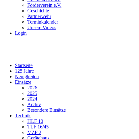
Förderverein e.V.
Geschichte
Partnerwehr
Terminkalender
Unsere Videos
Login
Startseite
125 Jahre
Neuigkeiten
Einsätze
2026
2025
2024
Archiv
Besondere Einsätze
Technik
HLF 10
TLF 16/45
MZF 2
Gerätehaus