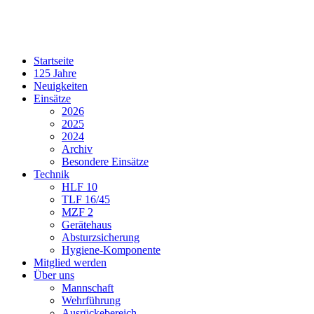
Startseite
125 Jahre
Neuigkeiten
Einsätze
2026
2025
2024
Archiv
Besondere Einsätze
Technik
HLF 10
TLF 16/45
MZF 2
Gerätehaus
Absturzsicherung
Hygiene-Komponente
Mitglied werden
Über uns
Mannschaft
Wehrführung
Ausrückebereich