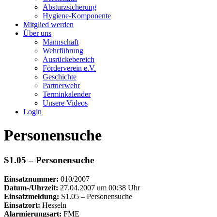
Absturzsicherung
Hygiene-Komponente
Mitglied werden
Über uns
Mannschaft
Wehrführung
Ausrückebereich
Förderverein e.V.
Geschichte
Partnerwehr
Terminkalender
Unsere Videos
Login
Personensuche
S1.05 – Personensuche
Einsatznummer:
010/2007
Datum-/Uhrzeit:
27.04.2007 um 00:38 Uhr
Einsatzmeldung:
S1.05 – Personensuche
Einsatzort:
Hesseln
Alarmierungsart:
FME