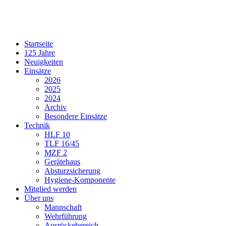
Startseite
125 Jahre
Neuigkeiten
Einsätze
2026
2025
2024
Archiv
Besondere Einsätze
Technik
HLF 10
TLF 16/45
MZF 2
Gerätehaus
Absturzsicherung
Hygiene-Komponente
Mitglied werden
Über uns
Mannschaft
Wehrführung
Ausrückebereich