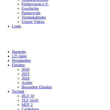
Förderverein e.V.
Geschichte
Partnerwehr
Terminkalender
Unsere Videos
Login
Startseite
125 Jahre
Neuigkeiten
Einsätze
2026
2025
2024
Archiv
Besondere Einsätze
Technik
HLF 10
TLF 16/45
MZF 2
Gerätehaus