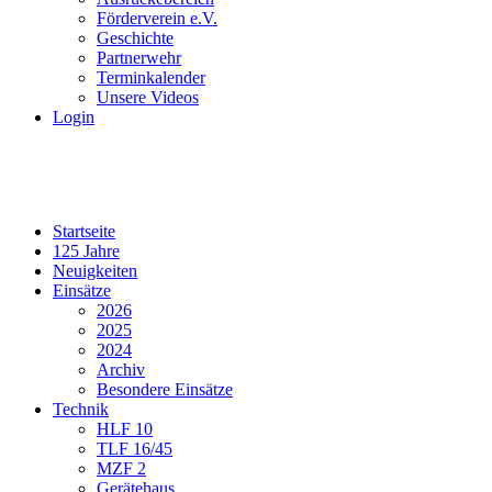
Förderverein e.V.
Geschichte
Partnerwehr
Terminkalender
Unsere Videos
Login
Startseite
125 Jahre
Neuigkeiten
Einsätze
2026
2025
2024
Archiv
Besondere Einsätze
Technik
HLF 10
TLF 16/45
MZF 2
Gerätehaus