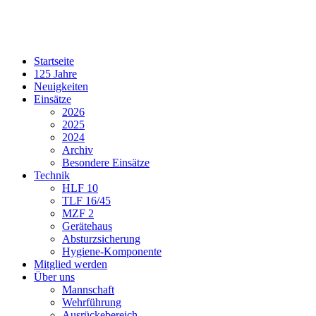
Startseite
125 Jahre
Neuigkeiten
Einsätze
2026
2025
2024
Archiv
Besondere Einsätze
Technik
HLF 10
TLF 16/45
MZF 2
Gerätehaus
Absturzsicherung
Hygiene-Komponente
Mitglied werden
Über uns
Mannschaft
Wehrführung
Ausrückebereich