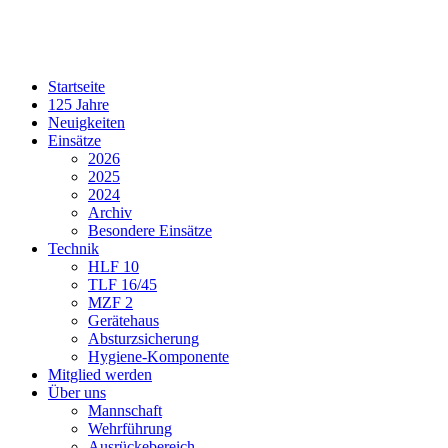
Startseite
125 Jahre
Neuigkeiten
Einsätze
2026
2025
2024
Archiv
Besondere Einsätze
Technik
HLF 10
TLF 16/45
MZF 2
Gerätehaus
Absturzsicherung
Hygiene-Komponente
Mitglied werden
Über uns
Mannschaft
Wehrführung
Ausrückebereich