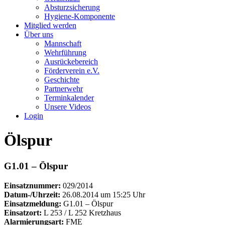
Absturzsicherung
Hygiene-Komponente
Mitglied werden
Über uns
Mannschaft
Wehrführung
Ausrückebereich
Förderverein e.V.
Geschichte
Partnerwehr
Terminkalender
Unsere Videos
Login
Ölspur
G1.01 – Ölspur
Einsatznummer:
029/2014
Datum-/Uhrzeit:
26.08.2014 um 15:25 Uhr
Einsatzmeldung:
G1.01 – Ölspur
Einsatzort:
L 253 / L 252 Kretzhaus
Alarmierungsart:
FME