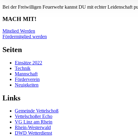
Bei der Freiwilligen Feuerwehr kannst DU mit echter Leidenschaft p
MACH MIT!
Mitglied Werden
Fördermitglied werden
Seiten
Einsätze 2022
Technik
Mannschaft
Förderverein
Neuigkeiten
Links
Gemeinde Vettelschoß
Vettelschoßer Echo
VG Linz am Rhein
Rhein-Westerwald
DWD Wetterdienst