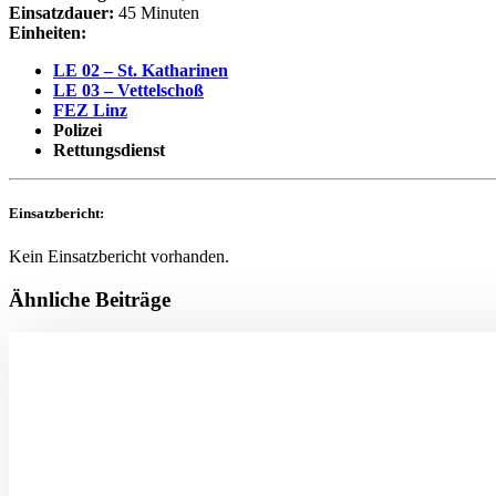
Einsatzdauer:
45 Minuten
Einheiten:
LE 02 – St. Katharinen
LE 03 – Vettelschoß
FEZ Linz
Polizei
Rettungsdienst
Einsatzbericht:
Kein Einsatzbericht vorhanden.
Ähnliche Beiträge