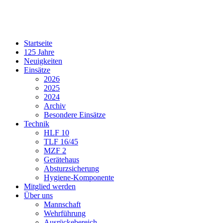
Startseite
125 Jahre
Neuigkeiten
Einsätze
2026
2025
2024
Archiv
Besondere Einsätze
Technik
HLF 10
TLF 16/45
MZF 2
Gerätehaus
Absturzsicherung
Hygiene-Komponente
Mitglied werden
Über uns
Mannschaft
Wehrführung
Ausrückebereich