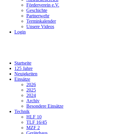
Förderverein e.V.
Geschichte
Partnerwehr
Terminkalender
Unsere Videos
Login
Startseite
125 Jahre
Neuigkeiten
Einsätze
2026
2025
2024
Archiv
Besondere Einsätze
Technik
HLF 10
TLF 16/45
MZF 2
Gerätehaus