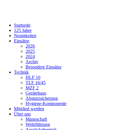
Startseite
125 Jahre
Neuigkeiten
Einsätze
2026
2025
2024
Archiv
Besondere Einsätze
Technik
HLF 10
TLF 16/45
MZF 2
Gerätehaus
Absturzsicherung
Hygiene-Komponente
Mitglied werden
Über uns
Mannschaft
Wehrführung
Ausrückebereich