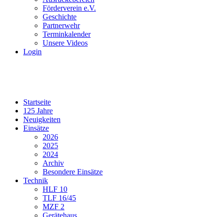
Förderverein e.V.
Geschichte
Partnerwehr
Terminkalender
Unsere Videos
Login
Startseite
125 Jahre
Neuigkeiten
Einsätze
2026
2025
2024
Archiv
Besondere Einsätze
Technik
HLF 10
TLF 16/45
MZF 2
Gerätehaus