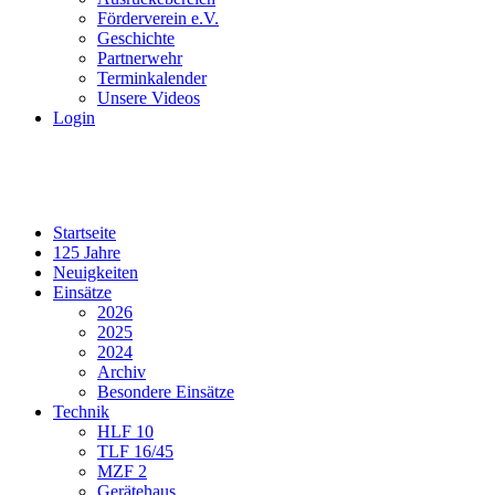
Förderverein e.V.
Geschichte
Partnerwehr
Terminkalender
Unsere Videos
Login
Startseite
125 Jahre
Neuigkeiten
Einsätze
2026
2025
2024
Archiv
Besondere Einsätze
Technik
HLF 10
TLF 16/45
MZF 2
Gerätehaus