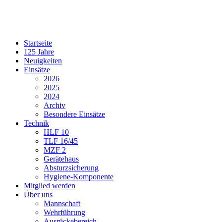
Startseite
125 Jahre
Neuigkeiten
Einsätze
2026
2025
2024
Archiv
Besondere Einsätze
Technik
HLF 10
TLF 16/45
MZF 2
Gerätehaus
Absturzsicherung
Hygiene-Komponente
Mitglied werden
Über uns
Mannschaft
Wehrführung
Ausrückebereich