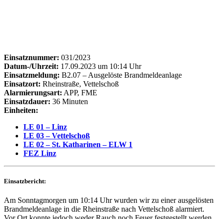
Einsatznummer:
031/2023
Datum-/Uhrzeit:
17.09.2023 um 10:14 Uhr
Einsatzmeldung:
B2.07 – Ausgelöste Brandmeldeanlage
Einsatzort:
Rheinstraße, Vettelschoß
Alarmierungsart:
APP, FME
Einsatzdauer:
36 Minuten
Einheiten:
LE 01 – Linz
LE 03 – Vettelschoß
LE 02 – St. Katharinen – ELW 1
FEZ Linz
Einsatzbericht:
Am Sonntagmorgen um 10:14 Uhr wurden wir zu einer ausgelösten
Brandmeldeanlage in die Rheinstraße nach Vettelschoß alarmiert.
Vor Ort konnte jedoch weder Rauch noch Feuer festgestellt werden,