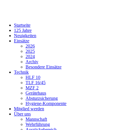
Startseite
125 Jahre
Neuigkeiten
Einsätze
2026
2025
2024
Archiv
Besondere Einsätze
Technik
HLF 10
TLF 16/45
MZF 2
Gerätehaus
Absturzsicherung
Hygiene-Komponente
Mitglied werden
Über uns
Mannschaft
Wehrführung
Ausrückebereich