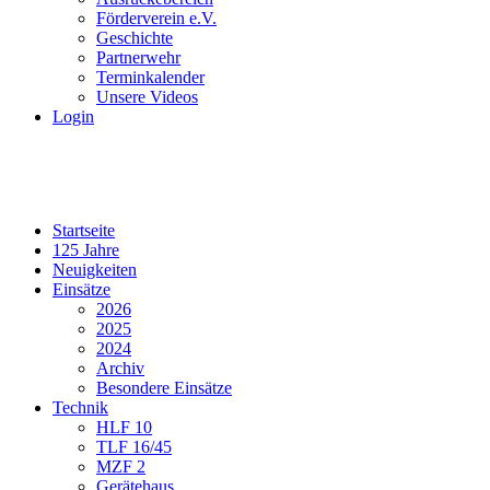
Förderverein e.V.
Geschichte
Partnerwehr
Terminkalender
Unsere Videos
Login
Startseite
125 Jahre
Neuigkeiten
Einsätze
2026
2025
2024
Archiv
Besondere Einsätze
Technik
HLF 10
TLF 16/45
MZF 2
Gerätehaus