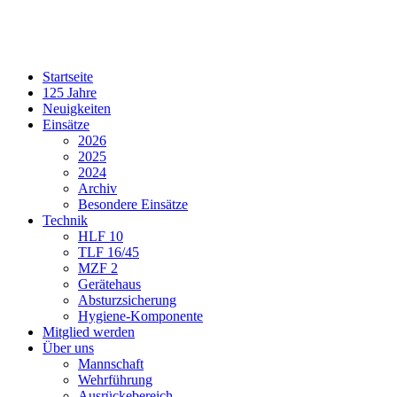
Startseite
125 Jahre
Neuigkeiten
Einsätze
2026
2025
2024
Archiv
Besondere Einsätze
Technik
HLF 10
TLF 16/45
MZF 2
Gerätehaus
Absturzsicherung
Hygiene-Komponente
Mitglied werden
Über uns
Mannschaft
Wehrführung
Ausrückebereich