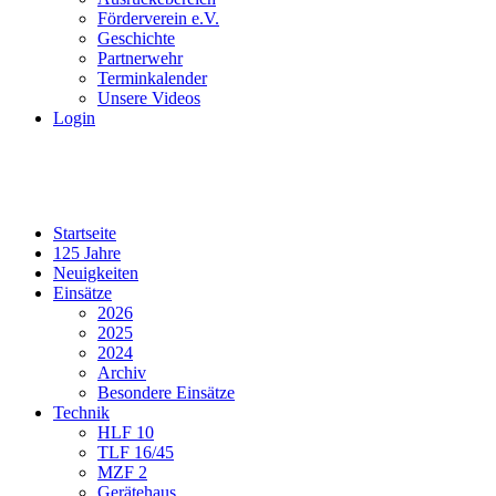
Förderverein e.V.
Geschichte
Partnerwehr
Terminkalender
Unsere Videos
Login
Startseite
125 Jahre
Neuigkeiten
Einsätze
2026
2025
2024
Archiv
Besondere Einsätze
Technik
HLF 10
TLF 16/45
MZF 2
Gerätehaus