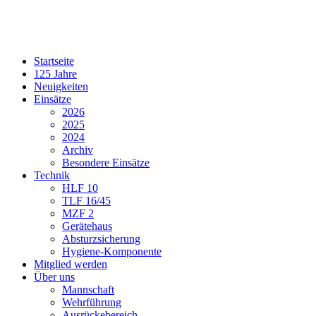
Startseite
125 Jahre
Neuigkeiten
Einsätze
2026
2025
2024
Archiv
Besondere Einsätze
Technik
HLF 10
TLF 16/45
MZF 2
Gerätehaus
Absturzsicherung
Hygiene-Komponente
Mitglied werden
Über uns
Mannschaft
Wehrführung
Ausrückebereich