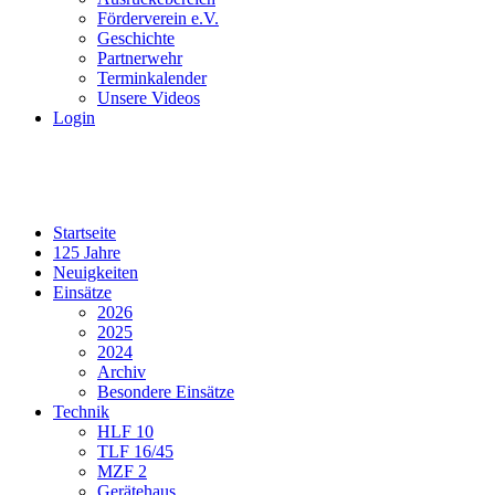
Förderverein e.V.
Geschichte
Partnerwehr
Terminkalender
Unsere Videos
Login
Startseite
125 Jahre
Neuigkeiten
Einsätze
2026
2025
2024
Archiv
Besondere Einsätze
Technik
HLF 10
TLF 16/45
MZF 2
Gerätehaus